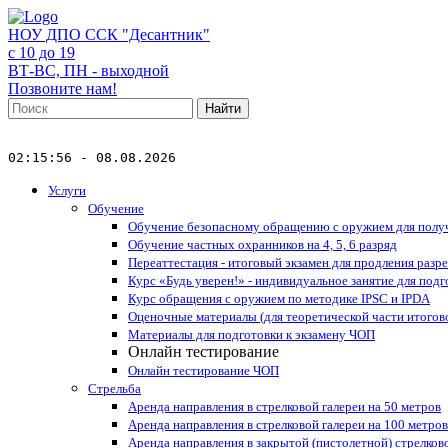
НОУ ДПО ССК "Десантник"
с 10 до 19
ВТ-ВС, ПН - выходной
Позвоните нам!
Найти
02:15:56 - 08.08.2026
Услуги
Обучение
Обучение безопасному обращению с оружием для получ
Обучение частных охранников на 4, 5, 6 разряд
Переаттестация - итоговый экзамен для продления разр
Курс «Будь уверен!» - индивидуальное занятие для подг
Курс обращения с оружием по методике IPSC и IPDA
Оценочные материалы (для теоретической части итогов
Материалы для подготовки к экзамену ЧОП
Онлайн тестирование
Онлайн тестирование ЧОП
Стрельба
Аренда направления в стрелковой галереи на 50 метров
Аренда направления в стрелковой галереи на 100 метров
Аренда направления в закрытой (пистолетной) стрелково