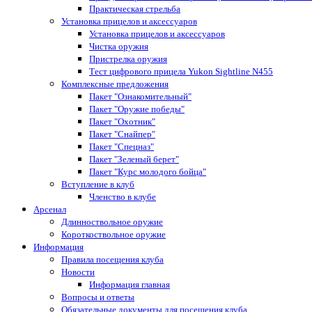
Практическая стрельба
Установка прицелов и аксессуаров
Установка прицелов и аксессуаров
Чистка оружия
Пристрелка оружия
Тест цифрового прицела Yukon Sightline N455
Комплексные предложения
Пакет "Ознакомительный"
Пакет "Оружие победы"
Пакет "Охотник"
Пакет "Снайпер"
Пакет "Спецназ"
Пакет "Зеленый берет"
Пакет "Курс молодого бойца"
Вступление в клуб
Членство в клубе
Арсенал
Длинноствольное оружие
Короткоствольное оружие
Информация
Правила посещения клуба
Новости
Информация главная
Вопросы и ответы
Обязательные документы для посещения клуба