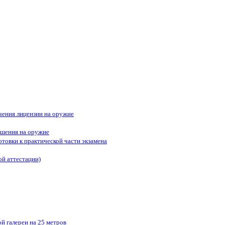
ения лицензии на оружие
ешения на оружие
отовки к практической части экзамена
ой аттестации)
й галереи на 25 метров