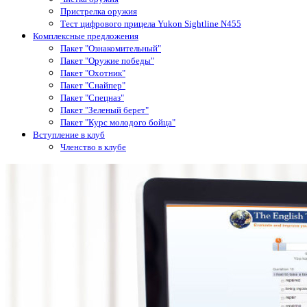
Пристрелка оружия
Тест цифрового прицела Yukon Sightline N455
Комплексные предложения
Пакет "Ознакомительный"
Пакет "Оружие победы"
Пакет "Охотник"
Пакет "Снайпер"
Пакет "Спецназ"
Пакет "Зеленый берет"
Пакет "Курс молодого бойца"
Вступление в клуб
Членство в клубе