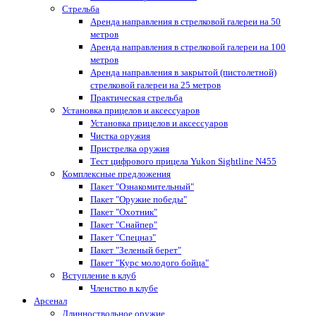
Стрельба
Аренда направления в стрелковой галереи на 50
метров
Аренда направления в стрелковой галереи на 100
метров
Аренда направления в закрытой (пистолетной)
стрелковой галереи на 25 метров
Практическая стрельба
Установка прицелов и аксессуаров
Установка прицелов и аксессуаров
Чистка оружия
Пристрелка оружия
Тест цифрового прицела Yukon Sightline N455
Комплексные предложения
Пакет "Ознакомительный"
Пакет "Оружие победы"
Пакет "Охотник"
Пакет "Снайпер"
Пакет "Спецназ"
Пакет "Зеленый берет"
Пакет "Курс молодого бойца"
Вступление в клуб
Членство в клубе
Арсенал
Длинноствольное оружие