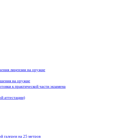
ения лицензии на оружие
ешения на оружие
отовки к практической части экзамена
ой аттестации)
й галереи на 25 метров