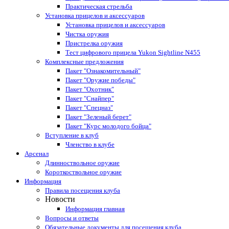
Практическая стрельба
Установка прицелов и аксессуаров
Установка прицелов и аксессуаров
Чистка оружия
Пристрелка оружия
Тест цифрового прицела Yukon Sightline N455
Комплексные предложения
Пакет "Ознакомительный"
Пакет "Оружие победы"
Пакет "Охотник"
Пакет "Снайпер"
Пакет "Спецназ"
Пакет "Зеленый берет"
Пакет "Курс молодого бойца"
Вступление в клуб
Членство в клубе
Арсенал
Длинноствольное оружие
Короткоствольное оружие
Информация
Правила посещения клуба
Новости
Информация главная
Вопросы и ответы
Обязательные документы для посещения клуба