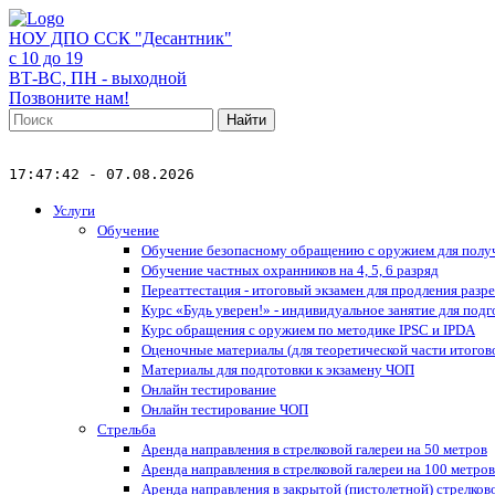
НОУ ДПО ССК "Десантник"
с 10 до 19
ВТ-ВС, ПН - выходной
Позвоните нам!
Найти
17:47:42 - 07.08.2026
Услуги
Обучение
Обучение безопасному обращению с оружием для получ
Обучение частных охранников на 4, 5, 6 разряд
Переаттестация - итоговый экзамен для продления разр
Курс «Будь уверен!» - индивидуальное занятие для подг
Курс обращения с оружием по методике IPSC и IPDA
Оценочные материалы (для теоретической части итогов
Материалы для подготовки к экзамену ЧОП
Онлайн тестирование
Онлайн тестирование ЧОП
Стрельба
Аренда направления в стрелковой галереи на 50 метров
Аренда направления в стрелковой галереи на 100 метров
Аренда направления в закрытой (пистолетной) стрелково