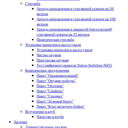
Стрельба
Аренда направления в стрелковой галереи на 50
метров
Аренда направления в стрелковой галереи на 100
метров
Аренда направления в закрытой (пистолетной)
стрелковой галереи на 25 метров
Практическая стрельба
Установка прицелов и аксессуаров
Установка прицелов и аксессуаров
Чистка оружия
Пристрелка оружия
Тест цифрового прицела Yukon Sightline N455
Комплексные предложения
Пакет "Ознакомительный"
Пакет "Оружие победы"
Пакет "Охотник"
Пакет "Снайпер"
Пакет "Спецназ"
Пакет "Зеленый берет"
Пакет "Курс молодого бойца"
Вступление в клуб
Членство в клубе
Арсенал
Длинноствольное оружие