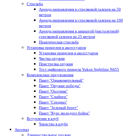
Стрельба
Аренда направления в стрелковой галереи на 50
метров
Аренда направления в стрелковой галереи на 100
метров
Аренда направления в закрытой (пистолетной)
стрелковой галереи на 25 метров
Практическая стрельба
Установка прицелов и аксессуаров
Установка прицелов и аксессуаров
Чистка оружия
Пристрелка оружия
Тест цифрового прицела Yukon Sightline N455
Комплексные предложения
Пакет "Ознакомительный"
Пакет "Оружие победы"
Пакет "Охотник"
Пакет "Снайпер"
Пакет "Спецназ"
Пакет "Зеленый берет"
Пакет "Курс молодого бойца"
Вступление в клуб
Членство в клубе
Арсенал
Длинноствольное оружие