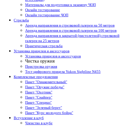
Материалы для подготовки к экзамену ЧОП
Онлайн тестирование
Онлайн тестирование ЧОП
Стрельба
Аренда направления в стрелковой галереи на 50 метров
Аренда направления в стрелковой галереи на 100 метров
Аренда направления в закрытой (пистолетной) стрелковой
галереи на 25 метров
Практическая стрельба
Установка прицелов и аксессуаров
Установка прицелов и аксессуаров
Чистка оружия
Пристрелка оружия
Тест цифрового прицела Yukon Sightline N455
Комплексные предложения
Пакет "Ознакомительный"
Пакет "Оружие победы"
Пакет "Охотник"
Пакет "Снайпер"
Пакет "Спецназ"
Пакет "Зеленый берет"
Пакет "Курс молодого бойца"
Вступление в клуб
Членство в клубе