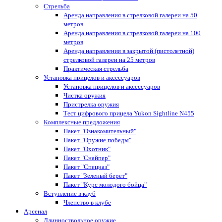
Стрельба
Аренда направления в стрелковой галереи на 50
метров
Аренда направления в стрелковой галереи на 100
метров
Аренда направления в закрытой (пистолетной)
стрелковой галереи на 25 метров
Практическая стрельба
Установка прицелов и аксессуаров
Установка прицелов и аксессуаров
Чистка оружия
Пристрелка оружия
Тест цифрового прицела Yukon Sightline N455
Комплексные предложения
Пакет "Ознакомительный"
Пакет "Оружие победы"
Пакет "Охотник"
Пакет "Снайпер"
Пакет "Спецназ"
Пакет "Зеленый берет"
Пакет "Курс молодого бойца"
Вступление в клуб
Членство в клубе
Арсенал
Длинноствольное оружие